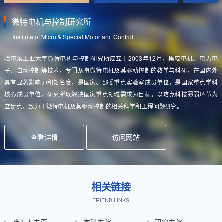
微特电机与控制研究所
Institute of Micro & Special Motor and Control
哈尔滨工业大学微特电机与控制研究所成立于2003年12月，集成电机、电力电
子、自动控制等技术，专门从事微特电机及其驱动控制的教学与科研，在国内外
具有显著影响力和知名度，是国家、部委重点实验室成员单位，是国家重点学科
核心成员单位。研究所以解决国家重点领域需求为目标，以攻克科技薄弱环节为
立足点，致力于微特电机及其驱动控制的相关科学和工程问题研究。
查看详情
访问网站
电磁与电子技术研究所
电磁驱动与控制研究所
特种电机研究中心
电力系统研究所
电力电子与电力传动研究所
电器与电子可靠性研究所
电工理论与新技术研究所
电能变换与控制研究所
现代电子技术研究所
电工新技术研究所
储能与电力变换研究所
Institute of Electromagnetic and Electronic Technology
Institute of Electromagnetic Drive and Control Technologies
Special Motor Research Center
Institute of Electric Power
Institute of Power Electronics and Electrical Drives
Institute of Reliability in Electrical Apparatus and Electronics
Institute of Electrical Theory and New Technology
Institute of Power Conversion and Control
Institute of Modern Electronic Technology
Institute of High-Tech in Electrical Engineering
Energy Storage and Power Conversion Institute
相关链接
电磁与电子技术研究所成立于1996年，主要为发展电机、电磁应用领域而提供理
电磁驱动与控制研究所是隶属于哈尔滨工业大学电气工程学科的一个学术研究机
特种电机研究中心现有人员50余人，教师6人、技术人员8人，其中中国工程院院
电力系统研究所起源于我校1920年创立电气机械工程科电工专业，是哈工大最初
电力电子与电力传动研究所聚焦当代电力电子与电力传动领域的重大科学问题和
电器与电子可靠性研究所成立于2001年，依托电机与电器国家重点学科、国家部
电工理论与新技术研究所一直以高校电气工程教学为教育发展根基、以国际前沿
电工学教研室（电能变换与控制研究所）主要围绕可再生能源发电、储能与微网
现代电子技术研究所现有教师11人，其中教授3人，博士生导师3人，省级教学名
哈尔滨工业大学电工新技术研究所面向国家重大战略需求及世界科技发展前沿，
为响应国家“碳减排”战略，储能与电力变换研究所成立于2022年12月，由原无线
FRIEND LINKS
论基础、组件、电路及系统技术方面的研究。研究领域涉及机电装备、能源、交
构，主要围绕电磁驱动控制理论与技术、储能技术与新能源技术、电力电子与数
士候选人1名、国家高层次人才1名。自1980年以来一直从事特种电机的研究，承
建设的4个专业之一。电力系统研究所现有教学与科研人员20人，包括教授11
工程技术难题，通过国家科技重大专项、国家重点研发计划、国家自然科学基金
委机电组件专业技术公共服务平台、工信部产业技术基础公共服务平台、电器与
学术问题为科学研究导向，面向航天国防、自动化领域新技术中的应用，专注基
系统、特种电能变换等领域，针对特种电源理论、变换拓扑和控制方法等方面开
师2人，为国家级优秀教学团队, 工信部研究型教学团队。现代电子技术研究所针
在电磁现象基础理论研究基础上，注重高新技术的开发与应用，以及新兴学术增
电能传输技术研究所和电磁与电子技术研究所的部分教师合并而成，其前身是始
通与环境。研究所建筑面积3000平方米。设有特种电机实验室、伺服电机实验
字控制技术、电机与功率变换技术等研究方面开展教学与科研工作。研究所由3名
担了863计划、973计划、国家重点研发、国家重大专项、国家自然科学基金、载
人，副教授6人,讲师3人。 专业紧密结合国家能源战略需求，面向绿色电力与智慧
重点项目等支撑，在交流电机驱动控制、高精度伺服控制系统以及电力电子化电
电子可靠性技术黑龙江省重点实验室，是国内唯一面向航天电器的专业性研究
础电工理论教学及实践。研究方向包括：电磁场工程数值分析及磁测量、电力电
展基础科学理论和关键应用技术研究，在分布式能源并网、电能质量控制、特种
对电气工程学科的热点问题开展研究，研究方向主要包括超高精度标准计量仪
长点的培育与提升，重点在等离子体科学与技术、超导电工理论与技术、近零磁
建于1956年的“电磁测量教研室”（62专业），多年来，为国家培养了大批电气工
哈工大主页
本科生院
研究生院