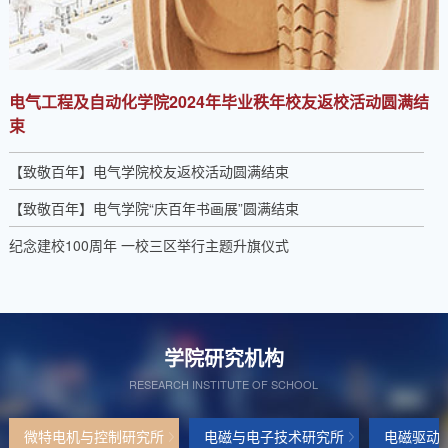
电气工程及自动化学院2024年毕业秩年校友返校活动圆满结
束
【致敬百年】电气学院校友返校活动圆满结束
【致敬百年】电气学院“庆百年书画展”圆满结束
纪念建校100周年 一校三区举行主题升旗仪式
学院研究机构
RESEARCH INSTITUTE OF SCHOOL
微特电机与控制研究所
电磁与电子技术研究所
电磁驱动