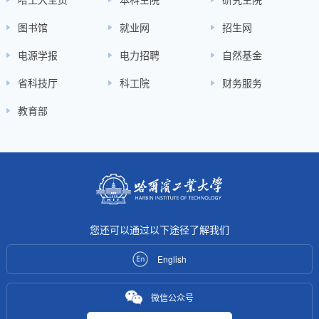
室、测试与控制实验室、电动汽车实验室、电磁装备实验室、新原理电磁装置实
教授、5名副教授以及多名博硕士研究生、本科毕业生等组成。
人航天、探月工程、深海探测、国家部委项目等国家级科研任务30余项，航天及
能源领域开展研究，注重前沿学科与交叉学科领域的探索，形成了产学研相辅相
力系统方向取得了具有国际先进水平的创新性成果，应用于40余家企事业单位，
所，获中国合格评定国家认可委员实验室认可(CNAS)、中国计量认证(CMA)。凝
子及电能变换、电机驱动及其控制、高动态目标测试跟踪技术、航天电器电弧及
工艺与环境电源装备、大功率逆变与驱动等科研方向取得了丰硕的成果并成功应
器、智能图像处理及算法硬件加速、动力/储能电池管理新理论与新技术、跨尺度
环境技术及应用、高品质高效能电机技术等领域开展了广泛的科学技术研究和人
程领域的人才，为全国各重点院校及科研院所和企业（包括清华大学、上海交
验室、智能与无线供电实验室。
国民经济高技术领域项目150余项。发表论文300余篇，出版专著3部，授权中国
成、相互促进与协调发展的格局。
取得了突出的社会和经济效益。
聚了一支由18位教师，70余位博硕研究生、70余位工程师所组成的高水平科研团
PVD等。研究所始终坚持教研合一；现有专职教师8人，其中教授（博导）4人，
用于工业生产。 教研室现有专职教师15人，其中国家级教学名师1人、省级教学
超精密机床控制技术/高精度多轴运动控制技术、高精度仪器仪表设计技术、大规
才培养工作，承担了国家自然科学基金重点/重大项目、国家重点基础研究发展计
大、西安交大、浙江大学、国家电网公司、南方电网、南瑞集团、航天科技集团
图书馆
就业网
招生网
发明专利100余项、美国专利1项。获国家技术发明二等奖1项，国家科技进步二
队。其中国家级高层次人才1人、国家级青年人才2人、IET Fellow 1人。完成或在
副教授3人。
名师1人，博士生导师6人，围绕电能变换与控制方向开设本、硕、博课程15门，
模集成电路设计及硬件演化技术、电器可靠性分析与设计、电器质量一致性稳健
划（973计划）、国家科技重大专项、国际合作项目等多项科研任务，与数十家著
等）培养了大批的业务骨干。研究所现有教师13人，其中国家级人才计划3人，博
查看详情
电源学报
电力招聘
自然基金
等奖2项，省科技进步特等奖1项，省部级科技奖10项，国家级大赛奖1项。支持
研国家部委预研专项、国家自然科学基金、国家863计划、国家部委预研和质量工
建设线上课程4门，其中国家级一流课程2门，省级一流课程3门。研究所教师获国
设计等。研究所培养了大批专业人才，持续推动相关行业发展。
名高校和科研机构在人才培养和学术研究方面开展了广泛而深入的合作。
士生导师9人，承担国家重点研发计划、国家自然科学基金、基础加强计划等科研
查看详情
查看详情
查看详情
访问网站
了国家重大任务的实施，解决了国家重大需求中的卡脖子问题。
程等科研课题100余项，发表学术论文800余篇（其中SCI和EI收录400余篇）、授
家级和省部级教学、科研成果奖15项，出版专著、教材31部，发表SCI/EI科研论
项目，授权国际专利12项，牵头、参与制定国家、行业标准8项，荣获国家级、省
省科技厅
科工院
财务服务
查看详情
权发明专利157余项，荣获国家科技进步二等奖1项、国家部委科技进步一等奖2
文200余篇。研究所与国家电网、南方电网、华为、中兴、航天科技与科工、中
部级奖励10项。在电动汽车无线充电、氢能源发电、特种电机系统及高效物理储
查看详情
查看详情
教育部
项、省部级科技进步奖10余项。与厦门宏发（全球最大继电器企业）、中航光电
电、中船、中航等集团公司均建立了良好的合作关系，在相关领域年均培养本、
能等方面具有良好的研究条件，支撑国家能源寒地新型电力系统重点实验室
查看详情
（全国最大连接器企业）等行业龙头企业成立17个校企联合研发中心，解决行业
硕、博学生160余人，深受就业单位好评。目前，在研国家自然科学基金、省部级
（筹）、国家储能技术产教融合创新平台、哈电水力发电设备国家重点实验室、
共性技术难题，为国家质量工程做出突出贡献。
基金及其他企业合作科研项目10余项，年平均科研经费500余万元。
储能与电力变换技术工信部重点实验室等国家级、省部级平台建设。
查看详情
查看详情
查看详情
访问网站
您还可以通过以下途径了解我们
English
微信公众号