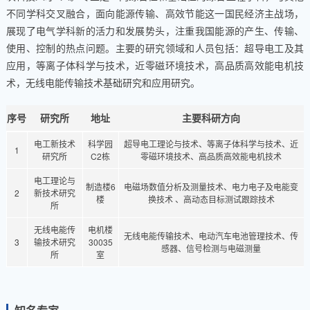
不同学科交叉融合，面向能源传输、高效节能这一国民经济主战场，
展现了电气学科新的活力和发展势头，注重我国能源的产生、传输、
使用、控制的热点问题。主要的研究领域和人员包括：超导电工及其
应用，等离子体科学与技术，近零磁环境技术，高品质高效能电机技
术，无线电能传输技术基础研究和应用研究。
序号
研究所
地址
主要科研方向
电工新技术
科学园
超导电工理论与技术、等离子体科学与技术、近
1
研究所
C2栋
零磁环境技术、高品质高效能电机技术
电工理论与
制造楼6
电磁场数值分析及测量技术、电力电子及电能变
2
新技术研究
楼
换技术 、高动态目标测试跟踪技术
所
无线电能传
电机楼
无线电能传输技术、电动汽车电池管理技术、传
3
输技术研究
30035
感器、信号检测与电磁测量
所
室