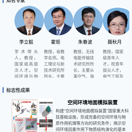
知名专家
李立毅
霍炬
朱春波
聂秋月
学术带头
教授，省教
教授，无线
教授，国家
人，教授，
学名师。电
电能传输技
级青年人
国家级高层
工理论与新
术研究所所
才，校青年
次人才。空
技术研究所
长，主要从
拔尖人才，
间环境与物
所长，主要
事空气、海
电气工程及
质科学研究
从事光电信
水、空间坏
自动化学院
院院长，主
息处理、飞
境下的无线
党委书记，
标志性成果
持国家自然
行器制导控
电能传输系
主要从事放
科学基金创
制研究。
统的研究
电等离子体
空间环境地面模拟装置
新群体、国
技术与应用
构建“空间环境地面模拟装置”国家重大科
家大科学工
研究
技基础设施，形成完备的空间环境与物
程项目、自
质作用机理等方向的研究条件；揭示空
然基金重大
间环境因素作用下物质结构演化的基本
项目等国家