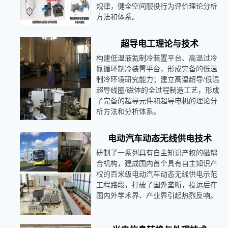
规律，健全空间服役行为评价理论分析
级科研项目
方法和体系。
30余项，在
国内7个学术
委员会中任
超导电工理论与技术
职。获国家
构建低温液氦制冷装置平台、高温过冷
技术发明二
氮循环制冷装置平台，形成完备的低温
等奖1项，省
制冷环境研究能力；建立高温超导/低温
部级奖励6
超导线圈/磁体的全过程制造工艺，形成
项。
了完备的超导元件和超导电机的理论分
析方法和分析体系。
电动汽车动态无线供电技术
研制了一系列具有自主知识产权的磁耦
合机构，建成国内首个具有自主知识产
权的百米级电动汽车动态无线供电示范
工程路段，打破了国外垄断，投运后在
国内外学术界、产业界引起热烈反响。