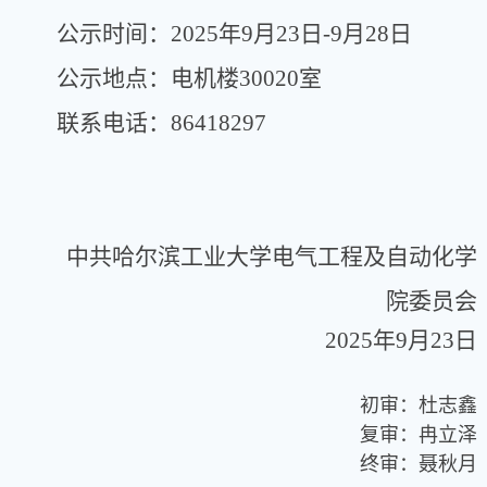
公示时间：
2025
年
9
月
23
日
-9
月
28
日
公示地点：电机楼
30020
室
联系电话：
86418297
中共哈尔滨工业大学电气工程及自动化学
院委员会
2025
年
9
月
23
日
初审：杜志鑫
复审：冉立泽
终审：聂秋月