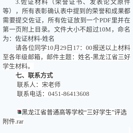
3.
佐证材料（荣誉证书、发表论文原件
等），所有表彰确认表中提到的荣誉和成果都
需要提交佐证，所有佐证放到一个
PDF
里并在
第一页附上目录。文件大小不超过
1
0
M
，命名
为
：
佐证材料
-
姓名
请
各位同学
10
月
29
日
1
7
：
0
0
报送以上材料
至各年级邮箱，
邮件主题：
姓名
-
黑龙江省三好
学生材料
。
七、联系方式
联系人：宋老师
联系电话：
0451-
86413608
黑龙江省普通高等学校“三好学生”评选
附件.rar