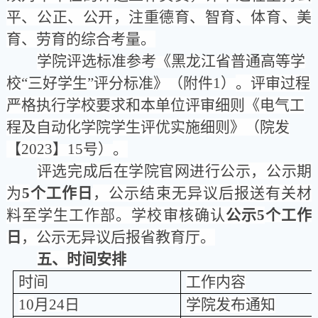
平、公正、公开，注重德育、智育、体育、美
育、劳育的综合考量。
学院评选
标准参考《黑龙江省普通高等学
校
“
三好学生
”
评分标准》（附件
1
）
。评审过程
严格执行学校要求和本单位评审细则《电气工
程及自动化学院学生评优实施细则》（院发
【
2023
】
15
号）
。
评选完成后在学院官网进行公示
，
公示期
为
5
个工作日
，公示结束无异议后报送有关材
料至学生工作部。学校审核确认
公示5
个工作
日
，公示无异议后报省教育厅。
五、时间安排
时间
工作内容
10
月
24
日
学院发布通知