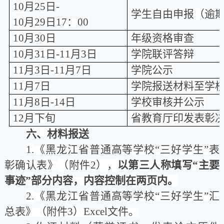
1
0
月
2
5
日
-
学生自由申报（逾
10
月
29
日
1
7
：
0
0
1
0
月
3
0
日
年级资格审查
1
0
月
3
1
日
-
11
月
3
日
学院联评答辩
1
1
月
3
日
-
11
月
7
日
学院公示
11
月
7
日
学院报送材料至学
11
月
8
日
-
14
日
学校审核并公示
12
月下旬
省教育厅印发表彰
六、材料报送
1.
《黑龙江省普通高等学校
“
三好学生
”
表
彰确认表》
（
附件2
）
，
以第三人称填写
“
主要
事迹
”
部分内容，内容控制在两页内
。
2
.
《黑龙江省普通高等学校
“
三好学生
”
汇
总表》（附件
3
）
Excel
文件。