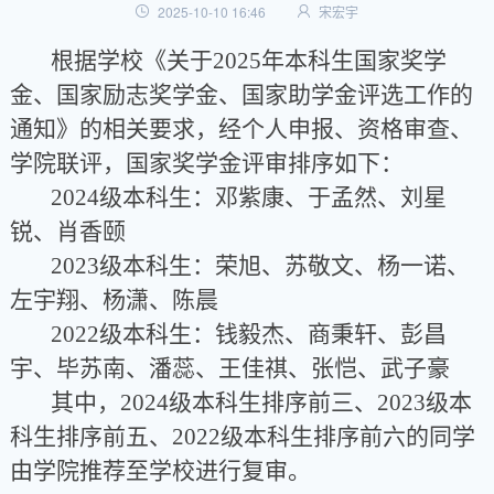
2025-10-10 16:46
宋宏宇
根据学校《关于
2025年本科生国家奖学
金、国家励志奖学金、国家助学金评选工作的
通知》的相关要求，
经个人
申报、资格审查、
学院联评
，
国家奖学金评审排序如下：
2024级本科生：
邓紫康、于孟然、刘星
锐、肖香颐
2023级本科生：
荣旭、苏敬文、杨一诺、
左宇翔、杨潇、陈晨
2022级本科生：
钱毅杰、商秉轩、彭昌
宇、毕苏南、潘蕊、王佳祺、张恺、武子豪
其中，
2
024
级
本科生
排序前三、
2
023
级
本
科生
排序前五、
2
022
级
本科生
排序前六的同学
由学院推荐至学校进行复审。