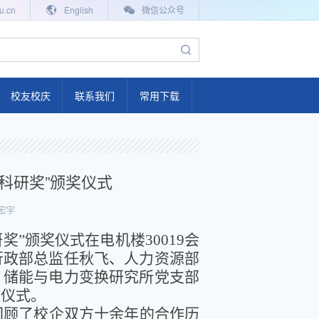
u.cn
English
微信公众号
校友校庆
联系我们
常用下载
百年工大
电气故事
科研奖”颁奖仪式
校友联络
宏宇
学院校友会
奖”颁奖仪式在电机楼30019会
校友活动
行政部总监任秋飞、人力资源部
校友返校
、储能与电力变换研究所党支部
次仪式。
毕业影像
回顾了校企双方十余年的合作历