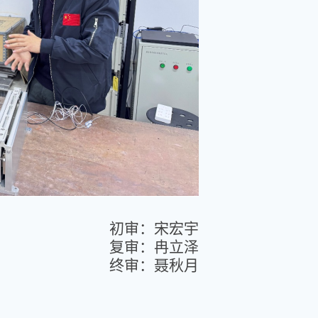
初审：宋宏宇
复审：冉立泽
终审：聂秋月