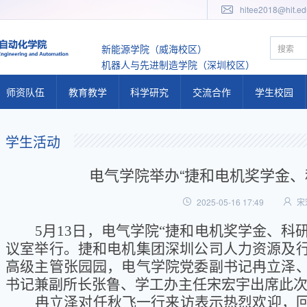
hitee2018@hit.ed
新能源学院（威海校区）
机器人与先进制造学院（深圳校区）
师资队伍
教育教学
科学研究
交流合作
学生校园
人才计划
教学概况
科研概况
国内交流
学工概况
学生活动
专任教师队伍
教学动态
科研动态
国际交流
学工队伍
电气学院举办“捷和电机奖学金、
实验教师队伍
教学公告
科研公告
工作体系
2025-05-16 17:49
宋
兼职教师队伍
本科生教学
研究机构
学生活动
5月13日，电气学院“捷和电机奖学金、科研
研究生教学
二级学科
议室举行。捷和电机集团深圳公司人力资源及
教学基地
研究方向
高级主管张园园，电气学院党委副书记冉立泽
书记兼副所长张鲁、学工办主任宋宏宇出席此
人才培养体系
冉立泽对任秋飞一行来访表示热烈欢迎，