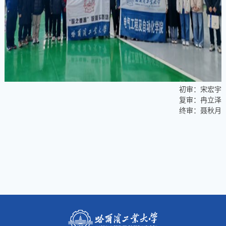
初审：宋宏宇
复审：冉立泽
终审：聂秋月