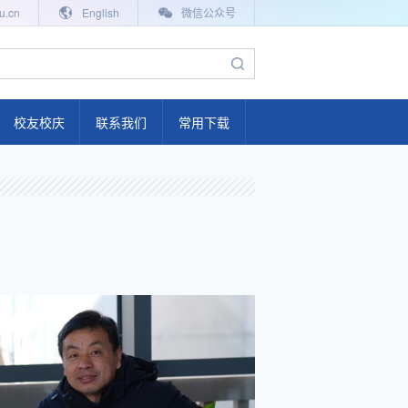
u.cn
English
微信公众号
校友校庆
联系我们
常用下载
百年工大
电气故事
校友联络
学院校友会
校友活动
校友返校
毕业影像