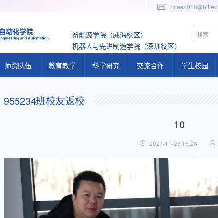
hitee2018@hit.ed
新能源学院（威海校区）
机器人与先进制造学院（深圳校区）
师资队伍
教育教学
科学研究
交流合作
学生校园
人才计划
教学概况
科研概况
国内交流
学工概况
955234班校友返校
专任教师队伍
教学动态
科研动态
国际交流
学工队伍
10
实验教师队伍
教学公告
科研公告
工作体系
2024-11-25 15:26
兼职教师队伍
本科生教学
研究机构
学生活动
研究生教学
二级学科
教学基地
研究方向
人才培养体系