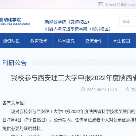
hitee2018@hit.ed
新能源学院（威海校区）
机器人与先进制造学院（深圳校区）
师资队伍
教育教学
科学研究
交流合作
学生校园
人才计划
教学概况
科研概况
国内交流
学工概况
科研公告
专任教师队伍
教学动态
科研动态
国际交流
学工队伍
我校参与西安理工大学申报2022年度陕
实验教师队伍
教学公告
科研公告
工作体系
2022-06-28 10:10
刘
兼职教师队伍
本科生教学
研究机构
学生活动
各有关单位:
研究生教学
二级学科
现对我校参与西安理工大学申报2022年度陕西省科学技术奖项目的有
教学基地
研究方向
日-7月4日（7个自然日）。公示期内，任何单位或者个人对公示信息
提供必要的证明材料。
人才培养体系