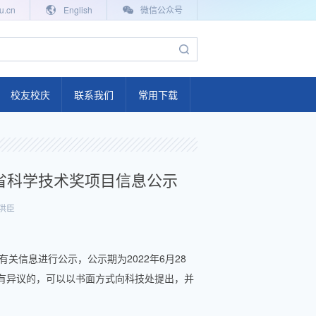
u.cn
English
微信公众号
校友校庆
联系我们
常用下载
百年工大
电气故事
西省科学技术奖项目信息公示
校友联络
洪臣
学院校友会
校友活动
关信息进行公示，公示期为2022年6月28
校友返校
持有异议的，可以以书面方式向科技处提出，并
毕业影像