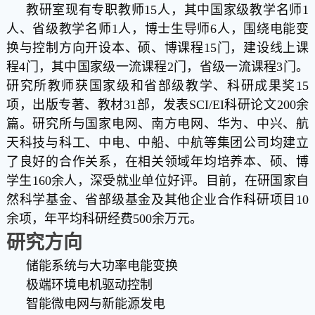
教研室
现有专职教师
15
人，其中国家级教学名师
1
人、省级教学名师
1
人，博士生导师
6
人，围绕电能变
换与控制方向开设本、硕、博课程
15
门，建设线上课
程
4
门，其中国家级一流课程
2
门，省级一流课程
3
门。
研究所教师获国家级和省部级教学、科研成果奖
15
项，出版专著、教材
31
部，发表
SCI/EI
科研论文
200
余
篇。研究所与国家电网、南方电网、华为、中兴、航
天科技与科工、中电、中船、中航等集团公司均建立
了良好的合作关系，在相关领域年均培养本、硕、博
学生
160
余人，深受就业单位好评。目前，在研国家自
然科学基金、省部级基金及其他企业合作科研项目
10
余项，年平均科研经费
500
余万元。
研究方向
储能系统与大功率电能变换
极端环境电机驱动控制
智能微电网与新能源发电